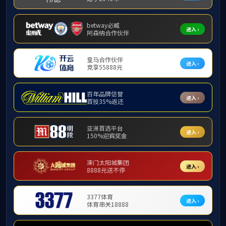
为丰富公司广大职工的业余生活，凝聚“家”的吸
引力，迎接“五一”国际劳动节，省路桥公司于4月27-