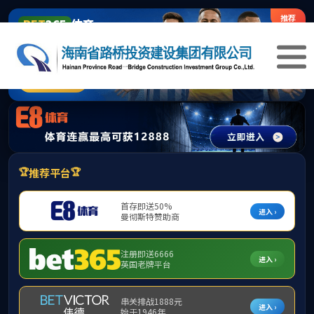
中国·304永利(集团有限公司)-官方网站
首页
>
新闻中心
>
公司新闻
公司举办第四届“路桥杯”羽毛球比赛
时间： 2019-05-06 08:09:52 点击量：
【字体：
大
中
小
】